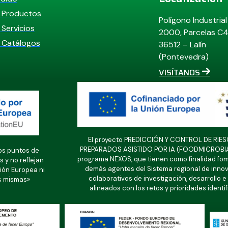
 Productos
Polígono Industrial 
Servicios
2000, Parcelas C
 Catálogos
36512 – Lalín
(Pontevedra)
VISÍTANOS
El proyecto PREDICCIÓN Y CONTROL DE RI
PREPARADOS ASISTIDO POR IA (FOODMICROBIA) e
os puntos de
programa NEXOS, que tienen como finalidad fom
 y no reflejan
demás agentes del Sistema regional de innova
ión Europea ni
colaborativos de investigación, desarrollo 
s mismas»
alineados con los retos y prioridades identi