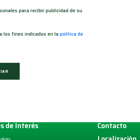
onales para recibir publicidad de su
 los fines indicados en la
política de
IAR
Alternative:
s de Interés
Contacto
Localización
edido